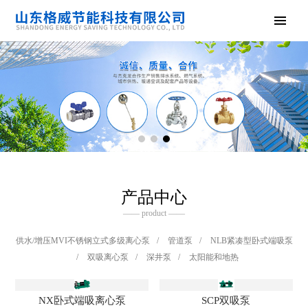
产品中心
—— product ——
供水/增压MVI不锈钢立式多级离心泵
/
管道泵
/
NLB紧凑型卧式端吸泵
/
双吸离心泵
/
深井泵
/
太阳能和地热
NX卧式端吸离心泵
SCP双吸泵