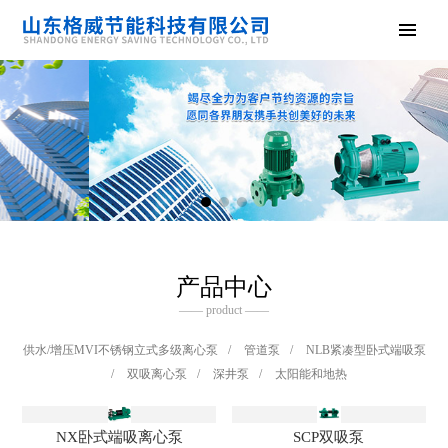
产品中心
—— product ——
供水/增压MVI不锈钢立式多级离心泵
/
管道泵
/
NLB紧凑型卧式端吸泵
/
双吸离心泵
/
深井泵
/
太阳能和地热
NX卧式端吸离心泵
SCP双吸泵