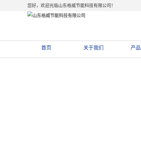
您好，欢迎光临山东格威节能科技有限公司！
首页
关于我们
产品