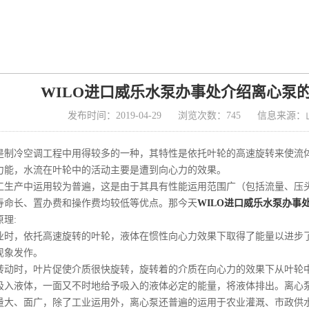
WILO进口威乐水泵办事处介绍离心泵
发布时间：2019-04-29
浏览次数：745
信息来源：
是制冷空调工程中用得较多的一种，其特性是依托叶轮的高速旋转来使流
力能，水流在叶轮中的活动主要是遭到向心力的效果。
工生产中运用较为普遍，这是由于其具有性能运用范围广（包括流量、压
寿命长、置办费和操作费均较低等优点。那今天
WILO进口威乐水泵办事
理:
业时，依托高速旋转的叶轮，液体在惯性向心力效果下取得了能量以进步
现象发作。
转动时，叶片促使介质很快旋转，旋转着的介质在向心力的效果下从叶轮
吸入液体，一面又不时地给予吸入的液体必定的能量，将液体排出。离心
量大、面广，除了工业运用外，离心泵还普遍的运用于农业灌溉、市政供