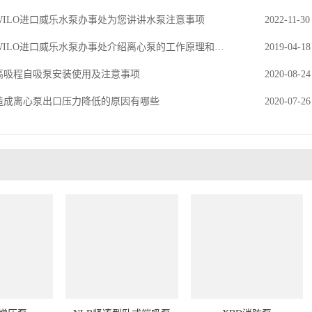
WILO进口威乐水泵办事处为您讲讲水泵注意事项
2022-11-30
WILO进口威乐水泵办事处介绍离心泵的工作原理和根本构造
2019-04-18
高吸程自吸泵安装使用及注意事项
2020-08-24
造成离心泵出口压力降低的原因有哪些
2020-07-26