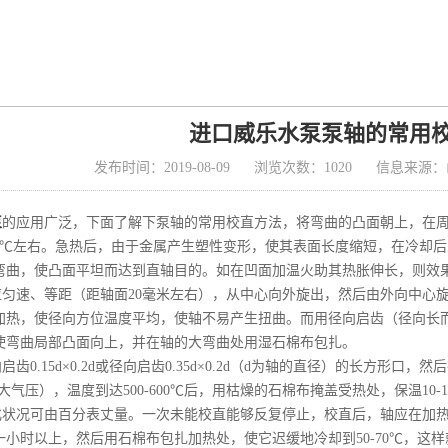
进口威乐水泵泵轴的常用
发布时间：2019-08-09
浏览次数：1020
信息来源：
泵
的应用广泛，下面了解下泵轴的常用校直方法，将弯曲的凸面朝上，在
00℃左右。急热后，由于金属产生塑性变形，使其表面长度缩短，在冷却
弯曲，使凸面平坦而达到直轴目的。如在凹面加温火助其热胀伸长，则效
应匀速、等距（距轴面20毫米左右），从中心向外旋出，然后由外向中心
加热，使径向方位温度平均，使轴不易产生扭曲。而用径向启齿（径向长
使弯曲局部凸面向上，并在轴的大弯曲处用湿石棉布包扎。
齿0.15d×0.2d或径向启齿0.35d×0.2d（d为轴的直径）的长方形
5大气压），温度到达500-600℃后，用枯燥的石棉布掩盖受热处，保温1
状况可由百分表丈量。一次未能校直能够反复停止，校直后，轴应在加热处停
一小时以上，然后用石棉布包扎加热处，使它迟缓地冷却到50-70℃，这