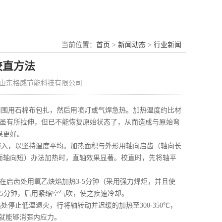
当前位置：
首页
>
新闻动态
>
行业新闻
校直方法
山东格威节能科技有限公司
周围用石棉布包扎，然后用喷灯或气焊急热。加热温度约比材
后虽有所拉伸，但已不能恢复原始状态了，从而造成与原始弯
果更好。
旋入，以坚持温度平均。加热面积与外形用轴向启齿（轴向长
而轴向短）办法加热时，直轴效果显著。校直时，先将轴平
口，然后在启齿处用氧乙炔焰加热3-5分钟（采用强力焊炬，并且使
0-15分钟，后用紧缩空气吹，使之疾速冷却。
止低温退火，行将轴转动并迟缓的加热至300-350℃，
样就能够消弭内应力。