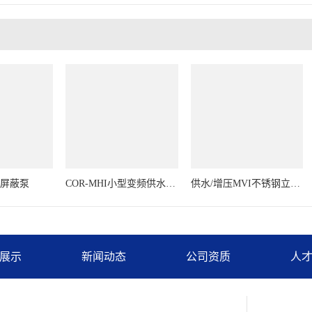
RL屏蔽泵
COR-MHI小型变频供水系统
供水/增压MVI不锈钢立式多级离心泵
展示
新闻动态
公司资质
人
关注我们