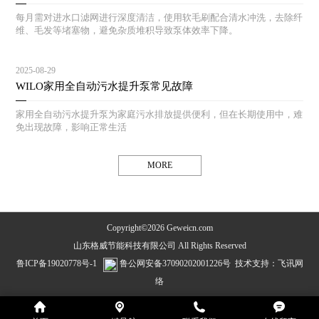
每月需对进水口滤网进行深度清洁，使用软毛刷配合清水冲洗，去除纤
维、毛发等堵塞物，避免杂质堆积导致泵体效率下降。
2025-08-29
WILO家用全自动污水提升泵常见故障
家用全自动污水提升泵为家庭污水排放提供便利，但在长期使用中，难
免出现故障，影响正常生活
MORE
Copyright©2026 Geweicn.com
山东格威节能科技有限公司 All Rights Reserved
鲁ICP备19020778号-1
鲁公网安备37090202001226号
技术支持：
飞讯网
络