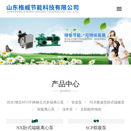
产品中心
—— product ——
供水/增压MVI不锈钢立式多级离心泵
/
管道泵
/
NLB紧凑型卧式端吸泵
/
双吸离心泵
/
深井泵
/
太阳能和地热
NX卧式端吸离心泵
SCP双吸泵