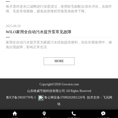
每月需对进水口滤网进行深度清洁，使用软毛刷配合清水冲洗，去除纤
维、毛发等堵塞物，避免杂质堆积导致泵体效率下降。
2025-08-29
WILO家用全自动污水提升泵常见故障
家用全自动污水提升泵为家庭污水排放提供便利，但在长期使用中，难
免出现故障，影响正常生活
MORE
Copyright©2026 Geweicn.com
山东格威节能科技有限公司 All Rights Reserved
鲁ICP备19020778号-1
鲁公网安备37090202001226号
技术支持：
飞讯网
络