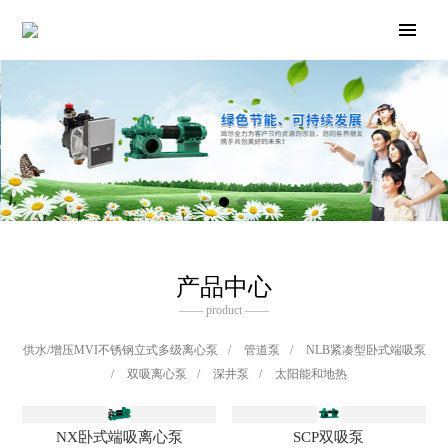
产品中心
—— product ——
供水/增压MVI不锈钢立式多级离心泵
/
管道泵
/
NLB紧凑型卧式端吸泵
/
双吸离心泵
/
深井泵
/
太阳能和地热
NX卧式端吸离心泵
SCP双吸泵